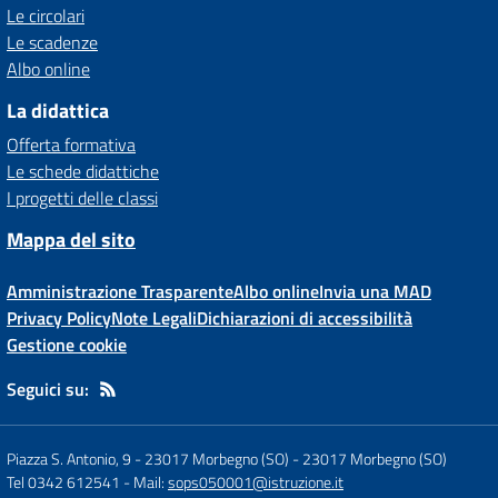
Le circolari
Le scadenze
Albo online
La didattica
Offerta formativa
Le schede didattiche
I progetti delle classi
Mappa del sito
Amministrazione Trasparente
Albo online
Invia una MAD
Privacy Policy
Note Legali
Dichiarazioni di accessibilità
Gestione cookie
Seguici su:
Piazza S. Antonio, 9 - 23017 Morbegno (SO)
-
23017 Morbegno (SO)
Tel 0342 612541
- Mail:
sops050001@istruzione.it