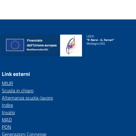
LICEO
"P. Nervi - G. Ferrari"
Morbegno (SO)
Link esterni
MIUR
Scuola in chiaro
Alternanza scuola-lavoro
Indire
Invalsi
MAD
PON
Generazioni Connesse