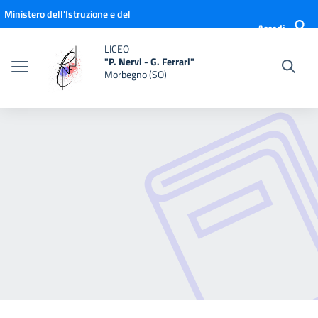
Vai ai contenuti
Vai al menu di navigazione
Vai al footer
Ministero dell'Istruzione e del
Accedi
Merito
LICEO
"P. Nervi - G. Ferrari"
Morbegno (SO)