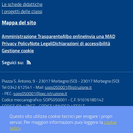
Le schede didattiche
I progetti delle classi
Mappa del sito
Amministrazione Trasparente
Albo online
Invia una MAD
Privacy Policy
Note Legali
Dichiarazioni di accessibilità
Gestione cookie
Seguici su:
Piazza S. Antonio, 9 - 23017 Morbegno (SO)
-
23017 Morbegno (SO)
Tel 0342 612541
- Mail:
sops050001@istruzione.it
- PEC:
sops050001@pec.istruzione.it
Codice meccanografico: SOPS050001
- C.F. 91016180142
CODICE IPA: LPNGF
- CODICE UNIVOCO: UFSSLT
Questo sito utilizza cookie tecnici per erogare i propri
servizi.
Per maggiori informazioni puoi leggere la
cookie
Concept & Design by
Designers Italia
policy
.
Sito web realizzato con CMS
SCUOLASTICO