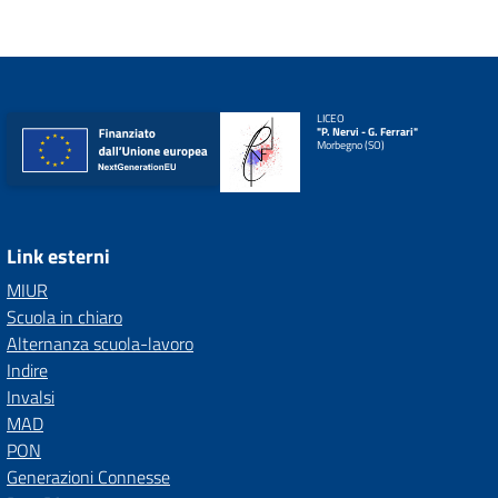
LICEO
"P. Nervi - G. Ferrari"
Morbegno (SO)
Link esterni
MIUR
Scuola in chiaro
Alternanza scuola-lavoro
Indire
Invalsi
MAD
PON
Generazioni Connesse