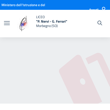
Vai ai contenuti
Vai al menu di navigazione
Vai al footer
Ministero dell'Istruzione e del
Accedi
Merito
LICEO
"P. Nervi - G. Ferrari"
Morbegno (SO)