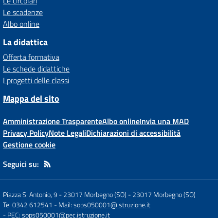
Le circolari
Le scadenze
Albo online
La didattica
Offerta formativa
Le schede didattiche
I progetti delle classi
Mappa del sito
Amministrazione Trasparente
Albo online
Invia una MAD
Privacy Policy
Note Legali
Dichiarazioni di accessibilità
Gestione cookie
Seguici su:
Piazza S. Antonio, 9 - 23017 Morbegno (SO)
-
23017 Morbegno (SO)
Tel 0342 612541
- Mail:
sops050001@istruzione.it
- PEC:
sops050001@pec.istruzione.it