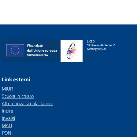
LICEO
"P. Nervi - G. Ferrari"
Morbegno (SO)
Link esterni
MIUR
Scuola in chiaro
Alternanza scuola-lavoro
Indire
Invalsi
MAD
PON