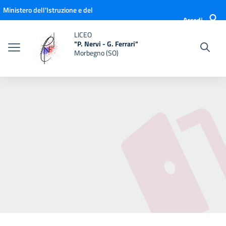
Vai ai contenuti
Vai al menu di navigazione
Vai al footer
Ministero dell'Istruzione e del
Accedi
Merito
LICEO
"P. Nervi - G. Ferrari"
Morbegno (SO)