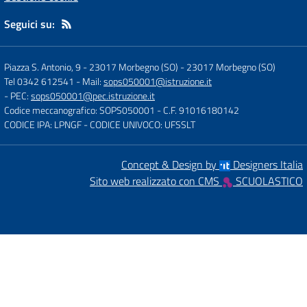
Seguici su:
Piazza S. Antonio, 9 - 23017 Morbegno (SO)
-
23017 Morbegno (SO)
Tel 0342 612541
- Mail:
sops050001@istruzione.it
- PEC:
sops050001@pec.istruzione.it
Codice meccanografico: SOPS050001
- C.F. 91016180142
CODICE IPA: LPNGF
- CODICE UNIVOCO: UFSSLT
Concept & Design by
Designers Italia
Sito web realizzato con CMS
SCUOLASTICO