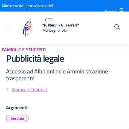
Vai ai contenuti
Vai al menu di navigazione
Vai al footer
Ministero dell'Istruzione e del
Accedi
Merito
LICEO
"P. Nervi - G. Ferrari"
Morbegno (SO)
FAMIGLIE E STUDENTI
Pubblicità legale
Accesso ad Albo online e Amministrazione
trasparente
Stampa / Condividi
Argomenti
Servizio