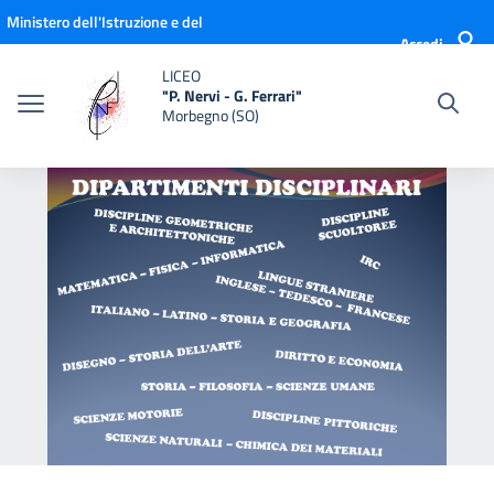
Vai ai contenuti
Vai al menu di navigazione
Vai al footer
Ministero dell'Istruzione e del
Accedi
Merito
LICEO
"P. Nervi - G. Ferrari"
Morbegno (SO)