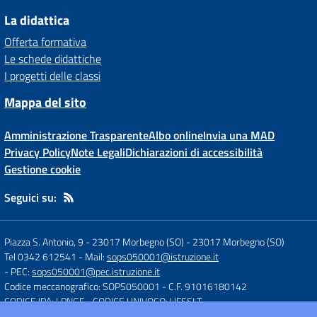
La didattica
Offerta formativa
Le schede didattiche
I progetti delle classi
Mappa del sito
Amministrazione Trasparente
Albo online
Invia una MAD
Privacy Policy
Note Legali
Dichiarazioni di accessibilità
Gestione cookie
Seguici su:
Piazza S. Antonio, 9 - 23017 Morbegno (SO)
-
23017 Morbegno (SO)
Tel 0342 612541
- Mail:
sops050001@istruzione.it
- PEC:
sops050001@pec.istruzione.it
Codice meccanografico: SOPS050001
- C.F. 91016180142
CODICE IPA: LPNGF
- CODICE UNIVOCO: UFSSLT