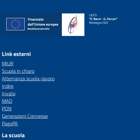
LICEO
"P. Nervi - G. Ferrari"
Morbegno (SO)
Link esterni
MIUR
Scuola in chiaro
Alternanza scuola-lavoro
Indire
Invalsi
MAD
PON
Generazioni Connesse
PagoPA
La scuola