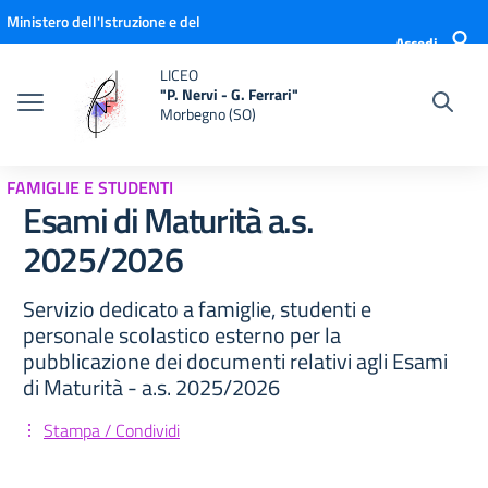
Vai ai contenuti
Vai al menu di navigazione
Vai al footer
Ministero dell'Istruzione e del
Accedi
Merito
LICEO
"P. Nervi - G. Ferrari"
Morbegno (SO)
FAMIGLIE E STUDENTI
Esami di Maturità a.s.
2025/2026
Servizio dedicato a famiglie, studenti e
personale scolastico esterno per la
pubblicazione dei documenti relativi agli Esami
di Maturità - a.s. 2025/2026
Stampa / Condividi