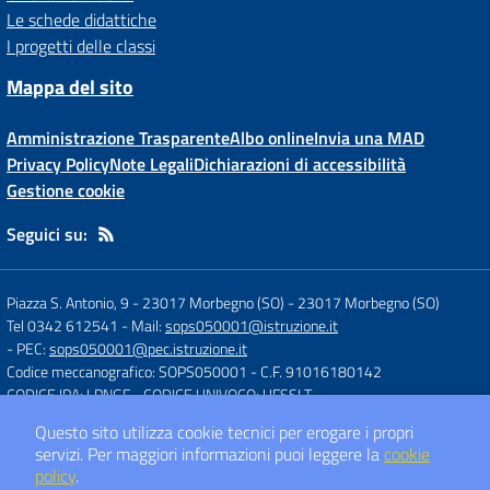
Le schede didattiche
I progetti delle classi
Mappa del sito
Amministrazione Trasparente
Albo online
Invia una MAD
Privacy Policy
Note Legali
Dichiarazioni di accessibilità
Gestione cookie
Seguici su:
Piazza S. Antonio, 9 - 23017 Morbegno (SO)
-
23017 Morbegno (SO)
Tel 0342 612541
- Mail:
sops050001@istruzione.it
- PEC:
sops050001@pec.istruzione.it
Codice meccanografico: SOPS050001
- C.F. 91016180142
CODICE IPA: LPNGF
- CODICE UNIVOCO: UFSSLT
Questo sito utilizza cookie tecnici per erogare i propri
servizi.
Per maggiori informazioni puoi leggere la
cookie
Concept & Design by
Designers Italia
policy
.
Sito web realizzato con CMS
SCUOLASTICO